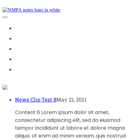
Skip
Main
to
content
Navigation
WATCH
ADVOCACY
YOUR RATES
JOIN US
GOLD & PLATINUM CLUB
News Clip Test 8
May 21, 2021
Content 6 Lorem ipsum dolor sit amet,
consectetur adipiscing elit, sed do eiusmod
tempor incididunt ut labore et dolore magna
aliqua. Ut enim ad minim veniam, quis nostrud