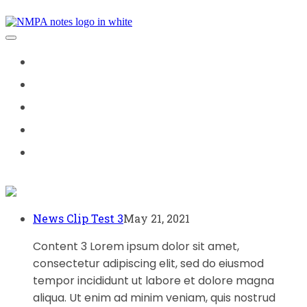
Skip
Main
to
content
Navigation
WATCH
ADVOCACY
YOUR RATES
JOIN US
GOLD & PLATINUM CLUB
News Clip Test 3
May 21, 2021
Content 3 Lorem ipsum dolor sit amet,
consectetur adipiscing elit, sed do eiusmod
tempor incididunt ut labore et dolore magna
aliqua. Ut enim ad minim veniam, quis nostrud