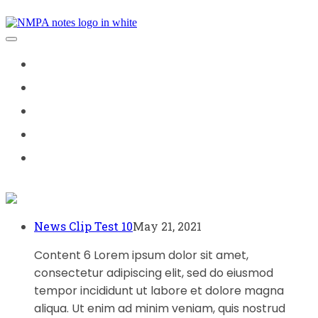
Skip
Main
to
content
Navigation
WATCH
ADVOCACY
YOUR RATES
JOIN US
GOLD & PLATINUM CLUB
News Clip Test 10
May 21, 2021
Content 6 Lorem ipsum dolor sit amet,
consectetur adipiscing elit, sed do eiusmod
tempor incididunt ut labore et dolore magna
aliqua. Ut enim ad minim veniam, quis nostrud